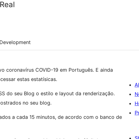
Real
Development
vo coronavírus COVID-19 em Português. E ainda
essar estas estatísicas.
A
 do seu Blog o estilo e layout da renderização.
N
strados no seu blog.
H
P
zados a cada 15 minutos, de acordo com o banco de
S