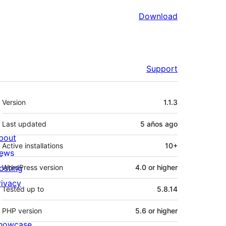
Download
Support
Meta
Version
1.1.3
Last updated
5 años
ago
bout
Active installations
10+
ews
osting
WordPress version
4.0 or higher
rivacy
Tested up to
5.8.14
PHP version
5.6 or higher
howcase