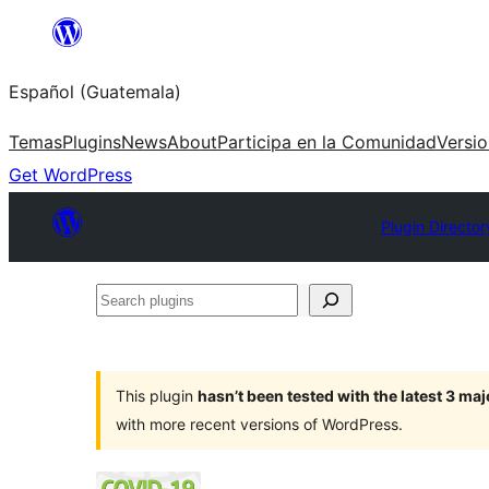
Skip
to
Español (Guatemala)
content
Temas
Plugins
News
About
Participa en la Comunidad
Versi
Get WordPress
Plugin Director
Search
plugins
This plugin
hasn’t been tested with the latest 3 ma
with more recent versions of WordPress.