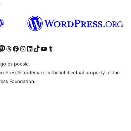
↗
Twitter) account
r Bluesky account
sit our Mastodon account
Visit our Threads account
Visit our Facebook page
Visit our Instagram account
Visit our LinkedIn account
Visit our TikTok account
Visit our YouTube channel
Visit our Tumblr account
igo es poesía.
rdPress® trademark is the intellectual property of the
ess Foundation.