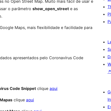
as no Open Street Map. Muito mais fácil de usar e
T
assar o parâmetro
show_open_street
e as
P
p.
P
Google Maps, mais flexibilidade e facilidade para
L
S
D
s dados apresentados pelo Coronavírus Code
W
irus Code Snippet
clique
aqui
G
I
 Mapas
clique
aqui
E