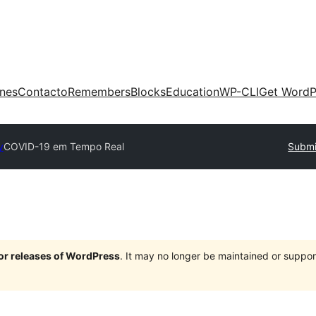
ones
Contacto
Remembers
Blocks
Education
WP-CLI
Get WordP
y
COVID-19 em Tempo Real
Submi
jor releases of WordPress
. It may no longer be maintained or supp