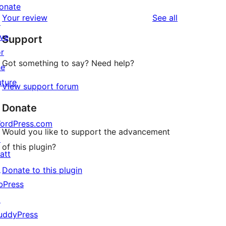
reviews
star
onate
1-
reviews
Your review
See all
reviews
↗
star
ive
Support
reviews
or
Got something to say? Need help?
he
uture
View support forum
Donate
ordPress.com
Would you like to support the advancement
↗
of this plugin?
att
↗
Donate to this plugin
bPress
↗
uddyPress