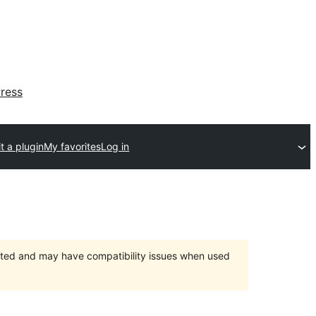
ress
t a plugin
My favorites
Log in
orted and may have compatibility issues when used