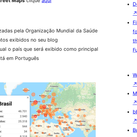
treet Maps
clique
aqui
D
F
izadas pela Organização Mundial da Saúde
f
tos exibidos no seu blog
t
ual o país que será exibido como principal
F
está em Português
W
M
b
B