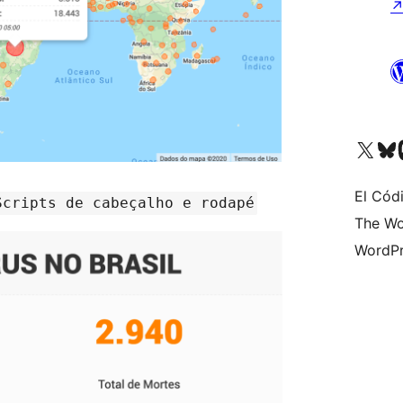
Visit our X (formerly 
Visit ou
Vi
El Cód
Scripts de cabeçalho e rodapé
The Wo
WordPr