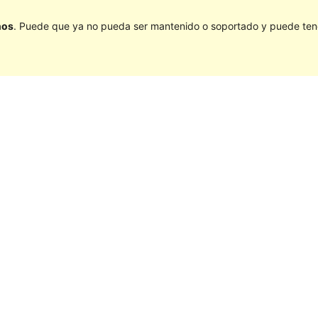
ños
. Puede que ya no pueda ser mantenido o soportado y puede tener