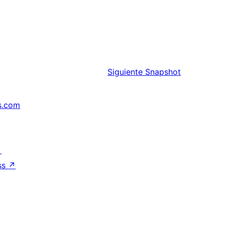
Siguiente
Snapshot
s.com
↗
ss
↗